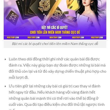
Bật mí các bí quyết chơi tiến lên miền Nam thắng cực dễ
Luôn theo dõi đồng thời ghi nhớ các quân bài đã được
đánh ra. Việc này giúp bạn dự đoán được những lá bài mà
đối thủ còn lại và từ đó xây dựng chiến thuật phù hợp cho
mỗi lượt đi.
Ưu tiên giữ lại những cây bài có giá trị cao thay vì đánh
hết ngay từ đầu. Nếu khách hàng vội vàng đánh hết
những quân bài mạnh thì có thể rơi vào thế bị động ở
cuối ván. Qua đó tạo điều kiện cho đối thủ lật ngược tình