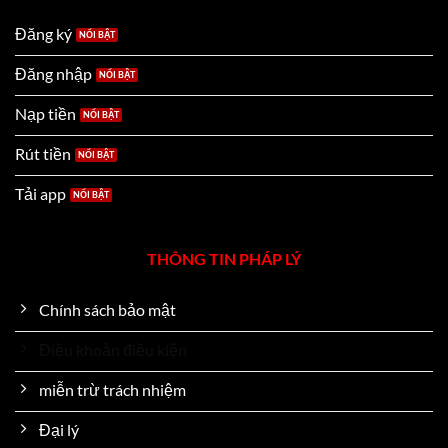
Đăng ký
Đăng nhập
Nạp tiền
Rút tiền
Tải app
THÔNG TIN PHÁP LÝ
Chính sách bảo mật
Điều khoản điều kiện
miễn trừ trách nhiệm
Đại lý