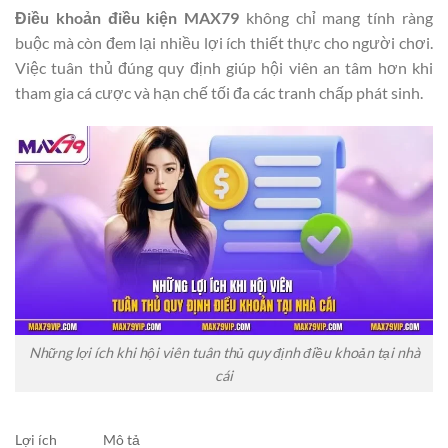
Điều khoản điều kiện MAX79
không chỉ mang tính ràng
buộc mà còn đem lại nhiều lợi ích thiết thực cho người chơi.
Việc tuân thủ đúng quy định giúp hội viên an tâm hơn khi
tham gia cá cược và hạn chế tối đa các tranh chấp phát sinh.
Những lợi ích khi hội viên tuân thủ quy định điều khoản tại nhà
cái
Lợi ích
Mô tả