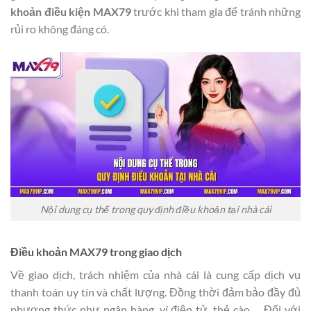
khoản điều kiện MAX79
trước khi tham gia để tránh những
rủi ro không đáng có.
Nội dung cụ thể trong quy định điều khoản tại nhà cái
Điều khoản MAX79 trong giao dịch
Về giao dịch, trách nhiệm của nhà cái là cung cấp dịch vụ
thanh toán uy tín và chất lượng. Đồng thời đảm bảo đầy đủ
phương thức như ngân hàng, ví điện tử, thẻ cào,… Đối với