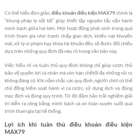
Có thể hiểu đơn giản,
điều khoản điều kiện MAX79
chính là
“khung pháp lý nội bộ” giúp thiết lập nguyên tắc vận hành
minh bạch giữa hai bên. Mọi hoạt động phát sinh trong quá
trình tham gia như tranh chấp giao dịch, khiếu nại khuyến
mãi, xử lý vi phạm hay khóa tài khoản đều sẽ được đối chiếu
dựa trên những quy định đã nêu rõ trong văn bản này.
Việc hiểu rõ và tuân thủ quy định không chỉ giúp cược thủ
bảo vệ quyền lợi cá nhân mà còn hạn chếtối đa những rủi ro
không đáng có. Khi nắm chắc các quy định, người chơi có thể
chủ động kiểm soát hành vi cá cược, sử dụng dịch vụ đúng
mục đích và đúng quy trình. Từ đó đảm bảo trải nghiệm giải
trí diễn ra công bằng, minh bạch và an toàn xuyên suốt quá
trình tham gia tại hệ thống.
Lợi ích khi tuân thủ điều khoản điều kiện
MAX79