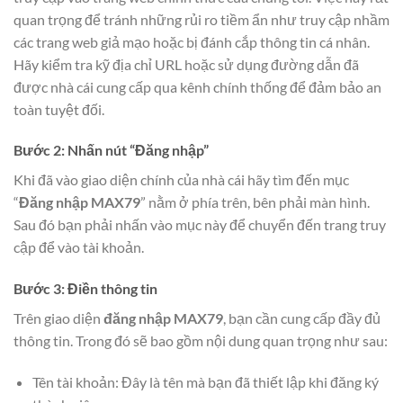
quan trọng để tránh những rủi ro tiềm ẩn như truy cập nhầm
các trang web giả mạo hoặc bị đánh cắp thông tin cá nhân.
Hãy kiểm tra kỹ địa chỉ URL hoặc sử dụng đường dẫn đã
được nhà cái cung cấp qua kênh chính thống để đảm bảo an
toàn tuyệt đối.
Bước 2: Nhấn nút “Đăng nhập”
Khi đã vào giao diện chính của nhà cái hãy tìm đến mục
“
Đăng nhập MAX79
” nằm ở phía trên, bên phải màn hình.
Sau đó bạn phải nhấn vào mục này để chuyển đến trang truy
cập để vào tài khoản.
Bước 3: Điền thông tin
Trên giao diện
đăng nhập MAX79
, bạn cần cung cấp đầy đủ
thông tin. Trong đó sẽ bao gồm nội dung quan trọng như sau:
Tên tài khoản: Đây là tên mà bạn đã thiết lập khi đăng ký