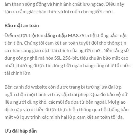
âm thanh sống động và hình ảnh chất lượng cao. Điều này
tạo ra cảm giác chân thực và lôi cuốn cho người chơi.
Bảo mật an toàn
Điểm vượt trội khi
đăng nhập MAX79
là hệ thống bảo mật
tiên tiến. Chúng tôi cam kết an toàn tuyệt đối cho thông tin
cá nhân cùng giao dịch tài chính của người chơi. Nền tảng sử
dụng công nghệ mã hóa SSL 256-bit, tiêu chuẩn bảo mật cao
nhất, thường được tin dùng bởi ngân hàng cũng như tổ chức
tài chính lớn.
Bên cạnh đó website còn được trang bị tường lửa đa lớp,
ngăn chặn mọi hành vi truy cập trái phép. Qua đó bảo vệ dữ
liệu người dùng khỏi các mối đe dọa từ bên ngoài. Mọi giao
dịch nạp và rút tiền được thực hiện thông qua hệ thống bảo
mật với quy trình xác minh hai lớp, cam kết an toàn tối đa.
Ưu đãi hấp dẫn