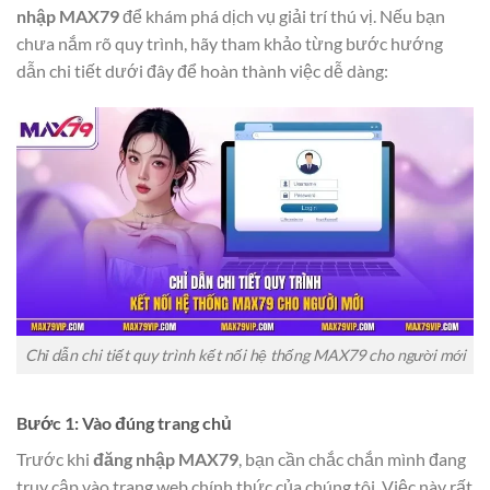
nhập MAX79
để khám phá dịch vụ giải trí thú vị. Nếu bạn
chưa nắm rõ quy trình, hãy tham khảo từng bước hướng
dẫn chi tiết dưới đây để hoàn thành việc dễ dàng:
Chỉ dẫn chi tiết quy trình kết nối hệ thống MAX79 cho người mới
Bước 1: Vào đúng trang chủ
Trước khi
đăng nhập MAX79
, bạn cần chắc chắn mình đang
truy cập vào trang web chính thức của chúng tôi. Việc này rất