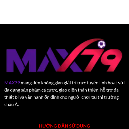
Nhật
Mới
Hũ
Mới
Và
Club
Nhất
Hot
–
Và
Nhất
Cổng
Chính
Quay
Xác
Slot
Hôm
Trực
Nay
Tuyến
Hàng
Đầu
Năm
2026
MAX79
mang đến không gian giải trí trực tuyến linh hoạt với
đa dạng sản phẩm cá cược, giao diện thân thiện, hỗ trợ đa
thiết bị và vận hành ổn định cho người chơi tại thị trường
châu Á.
HƯỚNG DẪN SỬ DỤNG