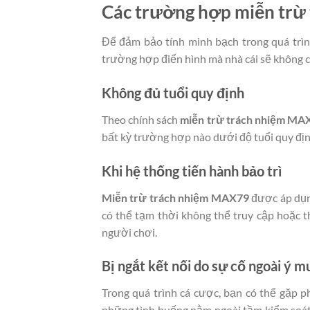
Các trường hợp miễn trừ
Để đảm bảo tính minh bạch trong quá trìn
trường hợp điển hình mà nhà cái sẽ không c
Không đủ tuổi quy định
Theo chính sách
miễn trừ trách nhiệm MA
bất kỳ trường hợp nào dưới độ tuổi quy định,
Khi hệ thống tiến hành bảo trì
Miễn trừ trách nhiệm MAX79
được áp dụng
có thể tạm thời không thể truy cập hoặc t
người chơi.
Bị ngắt kết nối do sự cố ngoài ý 
Trong quá trình cá cược, bạn có thể gặp p
những tình huống nằm ngoài tầm kiểm soát 