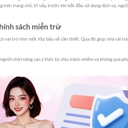
g trên trang chủ. Vì vậy, trước khi bắt đầu sử dụng dịch vụ, ngư
chính sách miễn trừ
có vai trò như một lớp bảo vệ cần thiết. Qua đó giúp nhà cái t
 người chơi nâng cao ý thức tự chịu trách nhiệm và không quá ph