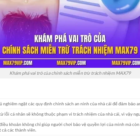
Khám phá vai trò của chính sách miễn trừ trách nhiệm MAX79
ủ nghiêm ngặt các quy định chính sách an ninh của nhà cái để đảm bảo a
từ lỗi cá nhân sẽ không thuộc phạm vi trách nhiệm của nhà cái, vì vậy ng
 điều khoản không chỉ giúp người chơi bảo vệ quyền lợi của mình mà còn
 cả các thành viên.