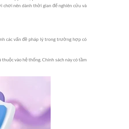
ời chơi nên dành thời gian để nghiên cứu và
ránh các vấn đề pháp lý trong trường hợp có
ụ thuộc vào hệ thống. Chính sách này có tầm