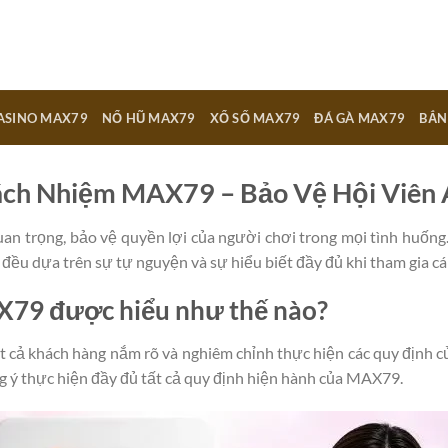
CASINO MAX79
NỔ HŨ MAX79
XỔ SỐ MAX79
ĐÁ GÀ MAX79
BẮN
ách Nhiệm MAX79 – Bảo Vệ Hội Viên 
uan trọng, bảo vệ quyền lợi của người chơi trong mọi tình huống
 đều dựa trên sự tự nguyện và sự hiểu biết đầy đủ khi tham gia c
X79 được hiểu như thế nào?
t cả khách hàng nắm rõ và nghiêm chỉnh thực hiện các quy định củ
ng ý thực hiện đầy đủ tất cả quy định hiện hành của MAX79.