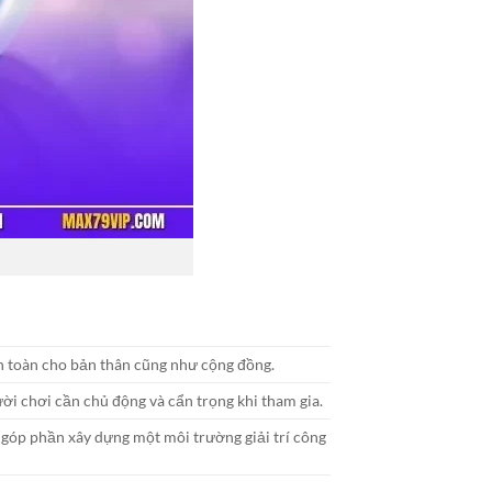
n toàn cho bản thân cũng như cộng đồng.
ười chơi cần chủ động và cẩn trọng khi tham gia.
 góp phần xây dựng một môi trường giải trí công