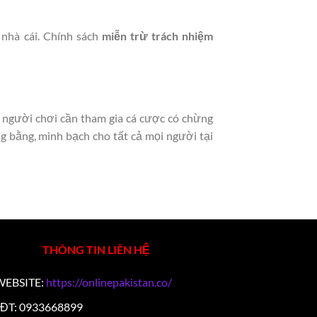
nhà cái. Chính sách
miễn trừ trách nhiệm
, người chơi cần tham gia cá cược có chừng
g bằng, minh bạch cho tất cả mọi người tại
THÔNG TIN LIÊN HỆ
WEBSITE:
https://onlinepakistan.co/
SĐT: 0933668899