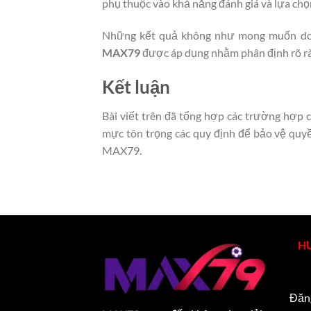
phụ thuộc vào khả năng đánh giá và lựa chọ
Những kết quả không như mong muốn do n
MAX79
được áp dụng nhằm phân định rõ ràn
Kết luận
Bài viết trên đã tổng hợp các trường hợp 
mực tôn trọng các quy định để bảo vệ quyề
MAX79.
H
Đăn