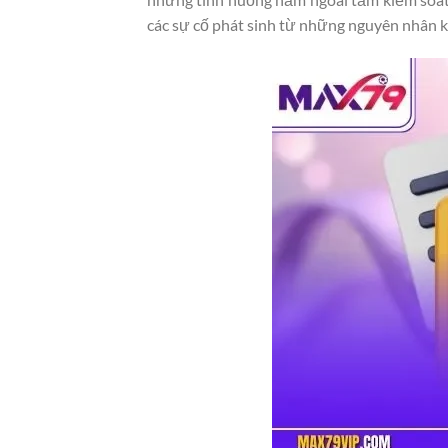
các sự cố phát sinh từ những nguyên nhân 