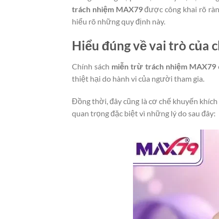
trách nhiệm MAX79
được công khai rõ ràn
hiểu rõ những quy định này.
Hiểu đúng về vai trò của 
Chính sách
miễn trừ trách nhiệm MAX79
thiệt hại do hành vi của người tham gia.
Đồng thời, đây cũng là cơ chế khuyến khích
quan trọng đặc biệt vì những lý do sau đây: