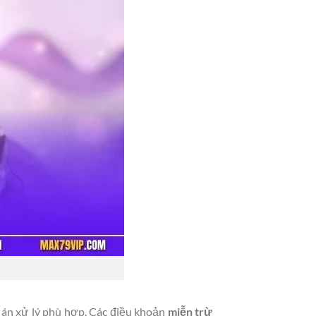
 án xử lý phù hợp. Các điều khoản
miễn trừ