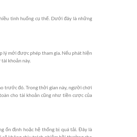
hiều tình huống cụ thể. Dưới đây là những
háp lý mới được phép tham gia. Nếu phát hiện
 tài khoản này.
o trước đó. Trong thời gian này, người chơi
 toàn cho tài khoản cũng như tiền cược của
g ổn định hoặc hệ thống bị quá tải. Đây là
i sẽ không chịu trách nhiệm bồi thường cho