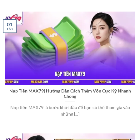
01
Th3
Nạp Tiền MAX79| Hướng Dẫn Cách Thêm Vốn Cực Kỳ Nhanh
Chóng
Nạp tiền MAX79 là bước khởi đầu để bạn có thể tham gia vào
những [...]