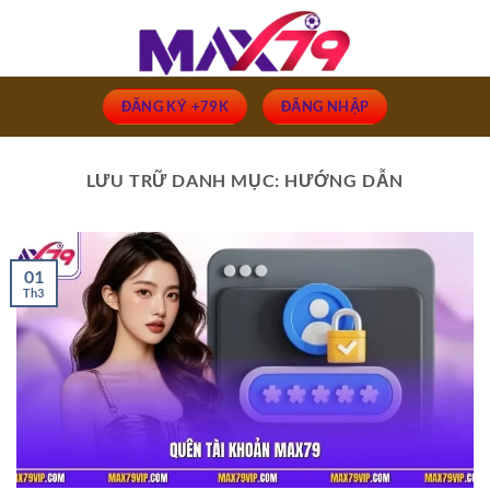
Bỏ
qua
nội
dung
ĐĂNG KÝ +79K
ĐĂNG NHẬP
LƯU TRỮ DANH MỤC:
HƯỚNG DẪN
01
Th3