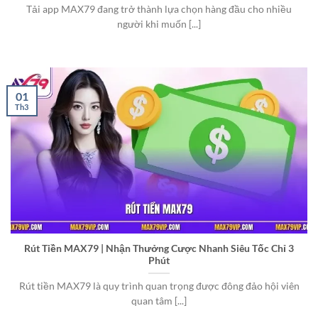
Tải app MAX79 đang trở thành lựa chọn hàng đầu cho nhiều
người khi muốn [...]
01
Th3
Rút Tiền MAX79 | Nhận Thưởng Cược Nhanh Siêu Tốc Chỉ 3
Phút
Rút tiền MAX79 là quy trình quan trọng được đông đảo hội viên
quan tâm [...]