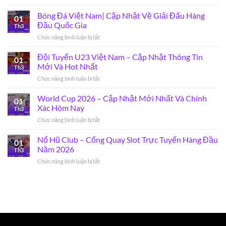
Hướng
Dẫn
Bóng Đá Việt Nam| Cập Nhật Về Giải Đấu Hàng
01
Sử
Đầu Quốc Gia
Th3
Dụng
Chức năng bình luận bị tắt
ở
1.1.1.1
Bóng
Để
Đá
Đội Tuyển U23 Việt Nam – Cập Nhật Thông Tin
Truy
01
Việt
Cập
Mới Và Hot Nhất
Th3
Nam|
Vào
Chức năng bình luận bị tắt
ở
Cập
Site
Đội
Nhật
MAX79
Tuyển
World Cup 2026 – Cập Nhật Mới Nhất Và Chính
Về
Mới
01
U23
Giải
Xác Hôm Nay
Nhất
Th3
Việt
Đấu
Chức năng bình luận bị tắt
ở
Nam
Hàng
World
–
Đầu
Cup
Nổ Hũ Club – Cổng Quay Slot Trực Tuyến Hàng Đầu
Cập
Quốc
01
2026
Nhật
Năm 2026
Gia
Th3
–
Thông
Chức năng bình luận bị tắt
ở
Cập
Tin
Nổ
Nhật
Mới
Hũ
Mới
Và
Club
Nhất
Hot
–
Và
Nhất
Cổng
Chính
Quay
Xác
Slot
Hôm