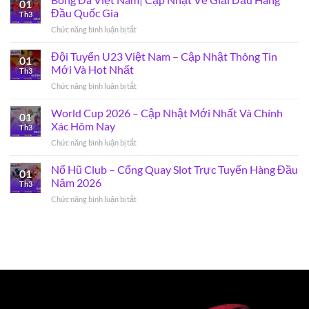
01
Sử
Đầu Quốc Gia
Th3
Dụng
Chức năng bình luận bị tắt
ở
1.1.1.1
Bóng
Để
Đá
Đội Tuyển U23 Việt Nam – Cập Nhật Thông Tin
Truy
01
Việt
Cập
Mới Và Hot Nhất
Th3
Nam|
Vào
Chức năng bình luận bị tắt
ở
Cập
Site
Đội
Nhật
MAX79
Tuyển
World Cup 2026 – Cập Nhật Mới Nhất Và Chính
Về
Mới
01
U23
Giải
Xác Hôm Nay
Nhất
Th3
Việt
Đấu
Chức năng bình luận bị tắt
ở
Nam
Hàng
World
–
Đầu
Cup
Nổ Hũ Club – Cổng Quay Slot Trực Tuyến Hàng Đầu
Cập
Quốc
01
2026
Nhật
Năm 2026
Gia
Th3
–
Thông
Chức năng bình luận bị tắt
ở
Cập
Tin
Nổ
Nhật
Mới
Hũ
Mới
Và
Club
Nhất
Hot
–
Và
Nhất
Cổng
Chính
Quay
Xác
Slot
Hôm
Trực
Nay
Tuyến