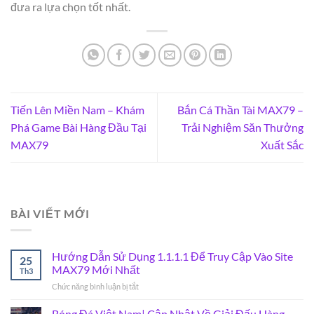
đưa ra lựa chọn tốt nhất.
Tiến Lên Miền Nam – Khám
Bắn Cá Thần Tài MAX79 –
Phá Game Bài Hàng Đầu Tại
Trải Nghiệm Săn Thưởng
MAX79
Xuất Sắc
BÀI VIẾT MỚI
Hướng Dẫn Sử Dụng 1.1.1.1 Để Truy Cập Vào Site
25
MAX79 Mới Nhất
Th3
Chức năng bình luận bị tắt
ở
Hướng
Dẫn
Bóng Đá Việt Nam| Cập Nhật Về Giải Đấu Hàng