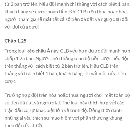
từ 2 bàn trở lên. Nếu đội mạnh chỉ thắng với cách biệt 1 bàn,
khách hàng sẽ được hoàn tiền. Khi CLB trên thua hoặc hòa,
người tham gia sẽ mất tất cả số tiền đã đặt và ngược lại đối
với đội cửa dưới.
Chấp 1.25
Trong loại
kèo châu Á
này, CLB yếu hơn được đội mạnh hơn
chấp 1.25 bàn. Người chơi thắng toàn bộ tiền cược nếu đội
trên thắng với cách biệt từ 2 bàn trở lên. Nếu CLB trên
thắng với cách biệt 1 bàn, khách hàng sẽ mất một nửa tiền
cược.
Trường hợp đội trên hòa hoặc thua, người chơi mất toàn bộ
số tiền đã đặt và ngược lại. Thể loại này thích hợp với các
trận đấu có sự khác biệt lớn về trình độ. Đồng thời dành
những ai yêu thích sự mạo hiểm với phần thưởng khủng
theo đội cửa dưới.