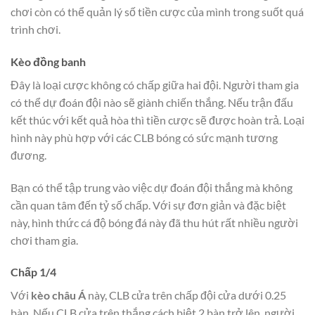
chơi còn có thể quản lý số tiền cược của mình trong suốt quá
trình chơi.
Kèo đồng banh
Đây là loại cược không có chấp giữa hai đội. Người tham gia
có thể dự đoán đội nào sẽ giành chiến thắng. Nếu trận đấu
kết thúc với kết quả hòa thì tiền cược sẽ được hoàn trả. Loại
hình này phù hợp với các CLB bóng có sức mạnh tương
đương.
Bạn có thể tập trung vào việc dự đoán đội thắng mà không
cần quan tâm đến tỷ số chấp. Với sự đơn giản và đặc biệt
này, hình thức cá độ bóng đá này đã thu hút rất nhiều người
chơi tham gia.
Chấp 1/4
Với
kèo châu Á
này, CLB cửa trên chấp đội cửa dưới 0.25
bàn. Nếu CLB cửa trên thắng cách biệt 2 bàn trở lên, người