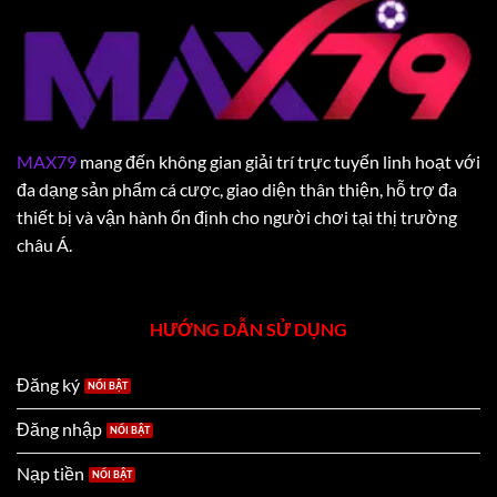
Hàng
Đầu
Năm
2026
MAX79
mang đến không gian giải trí trực tuyến linh hoạt với
đa dạng sản phẩm cá cược, giao diện thân thiện, hỗ trợ đa
thiết bị và vận hành ổn định cho người chơi tại thị trường
châu Á.
HƯỚNG DẪN SỬ DỤNG
Đăng ký
Đăng nhập
Nạp tiền