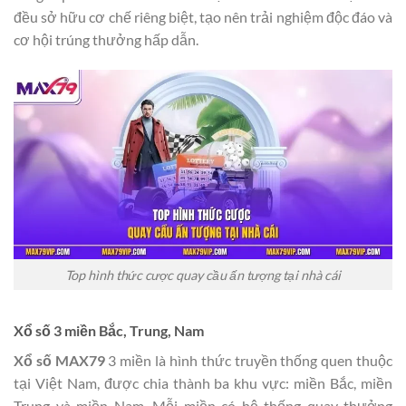
đều sở hữu cơ chế riêng biệt, tạo nên trải nghiệm độc đáo và
cơ hội trúng thưởng hấp dẫn.
Top hình thức cược quay cầu ấn tượng tại nhà cái
Xổ số 3 miền Bắc, Trung, Nam
Xổ số MAX79
3 miền là hình thức truyền thống quen thuộc
tại Việt Nam, được chia thành ba khu vực: miền Bắc, miền
Trung và miền Nam. Mỗi miền có hệ thống quay thưởng