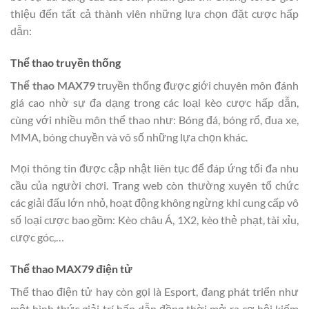
thiệu đến tất cả thành viên những lựa chọn đặt cược hấp
dẫn:
Thể thao truyền thống
Thể thao MAX79
truyền thống được giới chuyên môn đánh
giá cao nhờ sự đa dạng trong các loại kèo cược hấp dẫn,
cùng với nhiều môn thể thao như: Bóng đá, bóng rổ, đua xe,
MMA, bóng chuyền và vô số những lựa chọn khác.
Mọi thông tin được cập nhật liên tục để đáp ứng tối đa nhu
cầu của người chơi. Trang web còn thường xuyên tổ chức
các giải đấu lớn nhỏ, hoạt động không ngừng khi cung cấp vô
số loại cược bao gồm: Kèo châu Á, 1X2, kèo thẻ phạt, tài xỉu,
cược góc,…
Thể thao MAX79 điện tử
Thể thao điện tử hay còn gọi là Esport, đang phát triển như
một hình thức giải trí hấp dẫn đồng thời mở ra cơ hội kiếm