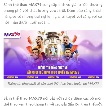
Sảnh
thể thao MAX79
cung cấp dịch vụ giải trí đổi thưởng
phong phú với chất lượng vượt trội. Đảm bảo rằng khách
hàng sẽ có những trải nghiệm giải trí tuyệt vời cùng với cơ
hội nhận thưởng xứng đáng.
Thông tin tổng quát về sân chơi thể thao trực tuyến tại MAX79
Sảnh
thể thao MAX79
nổi bật với sự đa dạng các bộ môn
thể thao kèm theo thông tin về các giải đấu lớn trên thế giới.