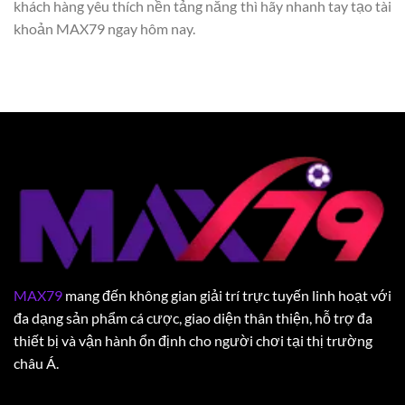
khách hàng yêu thích nền tảng năng thì hãy nhanh tay tạo tài
khoản MAX79 ngay hôm nay.
MAX79
mang đến không gian giải trí trực tuyến linh hoạt với
đa dạng sản phẩm cá cược, giao diện thân thiện, hỗ trợ đa
thiết bị và vận hành ổn định cho người chơi tại thị trường
châu Á.