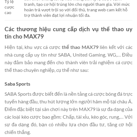
Tỷ lệ
tranh, tạo cơ hội trúng lớn cho người tham gia. Với mức
cược
hoàn trả vượt trội so với đối thủ, trang web cam kết hỗ
cao
trợ thành viên đạt lợi nhuận tối đa.
Các thương hiệu cung cấp dịch vụ thể thao uy
tín cho MAX79
Hiện tại, khu vực cá cược
thể thao MAX79
liên kết với các
nhà cung cấp uy tín như SABA, United Gaming, WG,… Điều
này đảm bảo mang đến cho thành viên trải nghiệm cá cược
thể thao chuyên nghiệp, cụ thể như sau:
Saba Sports
SABA Sports được biết đến là nền tảng cá cược bóng đá trực
tuyến hàng đầu, thu hút lượng lớn người hâm mộ tại châu Á.
Điểm đặc biệt tại sân chơi này trên MAX79 là sự đa dạng của
các loại kèo cược bao gồm: Chấp, tài xỉu, kèo góc, rung,… Với
sự đa dạng đó, bạn có nhiều lựa chọn đầu tư, tăng cơ hội
chiến thắng.