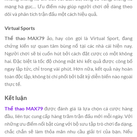
mạng hạ gục… Ưu điểm này giúp người chơi dễ dàng theo
dõi và phân tích trận đấu một cách hiệu quả.
Virtual Sports
Thể thao MAX79
ảo, hay còn gọi là Virtual Sport, đang
chứng kiến sự quan tâm bùng nổ tại các nhà cái hiện nay.
Người chơi sẽ bị cuốn hút bởi cách đặt cược có một không
hai. Đặc biệt là tốc độ chóng mặt khi kết quả được công bố
ngay lập tức, chỉ trong vài phút. Hơn nữa, kết quả này hoàn
toàn độc lập, không bị chi phối bởi bất kỳ diễn biến nào ngoài
thực tế.
Kết luận
Thể thao MAX79
được đánh giá là lựa chọn cá cược hàng
đầu, liên tục cung cấp hàng trăm trận đấu mới mỗi ngày. Với
những ưu điểm nổi bật cùng với bộ sưu tập trò chơi đa dạng,
chắc chắn sẽ làm thỏa mãn nhu cầu giải trí của bạn. Nếu