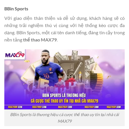
BBin Sports
Với giao diện thân thiện và dễ sử dụng, khách hàng sẽ có
những trải nghiệm thú vị cùng với hệ thống kèo cược đa
dạng. BBin Sports, một cái tên danh tiếng, đáng tin cậy trong
nền tảng
thể thao MAX79
.
BBin Sports là thương hiệu cá cược thể thao uy tín tại nhà cái
MAX79