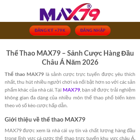
Bỏ
qua
nội
dung
ĐĂNG KÝ +79K
ĐĂNG NHẬP
Thể Thao MAX79 – Sảnh Cược Hàng Đầu
Châu Á Năm 2026
Thể thao MAX79
là sảnh cược trực tuyến được yêu thích
nhất, thu hút nhiều người chơi và nổi bật hơn so với các sản
phẩm khác của nhà cái. Tại
MAX79
, bạn sẽ được trải nghiệm
không gian đa dạng của nhiều môn thể thao phổ biến kèm
theo vô số kèo cược hấp dẫn.
Giới thiệu về thể thao MAX79
MAX79 được xem là nhà cái uy tín và chất lượng hàng đầu
trong lĩnh vực cá cược thể thao trực tuyến khu vực châu Á.