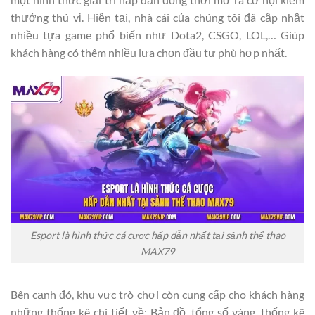
thưởng thú vị. Hiện tại, nhà cái của chúng tôi đã cập nhật
nhiều tựa game phổ biến như Dota2, CSGO, LOL,… Giúp
khách hàng có thêm nhiều lựa chọn đầu tư phù hợp nhất.
Esport là hình thức cá cược hấp dẫn nhất tại sảnh thể thao
MAX79
Bên cạnh đó, khu vực trò chơi còn cung cấp cho khách hàng
những thống kê chi tiết về: Bản đồ, tổng số vàng, thống kê