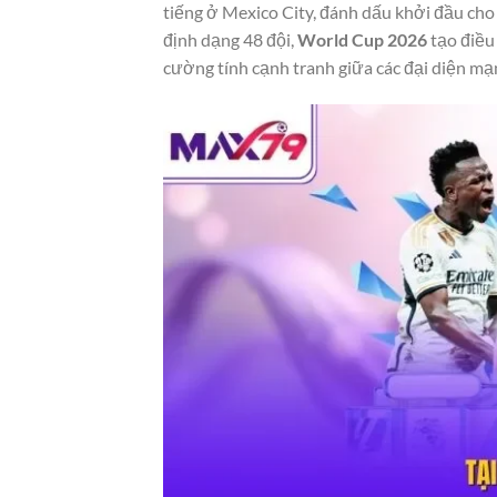
tiếng ở Mexico City, đánh dấu khởi đầu cho
định dạng 48 đội,
World Cup 2026
tạo điều
cường tính cạnh tranh giữa các đại diện mạ