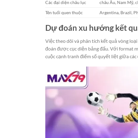
Các đại diện châu lục
châu Âu, Nam Mỹ, c
Tên tuổi quen thuộc
Argentina, Brazil, 
Dự đoán xu hướng kết qu
Việc theo dõi và phân tích kết quả vòng lo
đoán được cục diện bảng đấu. Với format m
cuộc cạnh tranh điểm số quyết liệt giữa các