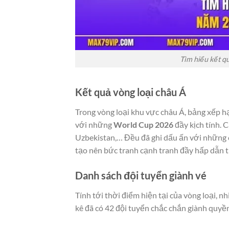
Tìm hiểu kết q
Kết quả vòng loại châu Á
Trong vòng loại khu vực châu Á, bảng xếp hạ
với những
World Cup 2026
đầy kịch tính. 
Uzbekistan,… Đều đã ghi dấu ấn với những c
tạo nên bức tranh cạnh tranh đầy hấp dẫn 
Danh sách đội tuyển giành vé
Tính tới thời điểm hiện tại của vòng loại, n
kê đã có 42 đội tuyển chắc chắn giành quyề