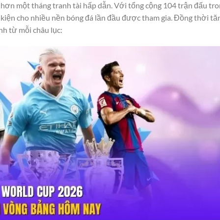
 hơn một tháng tranh tài hấp dẫn. Với tổng cộng 104 trận đấu tr
 kiện cho nhiều nền bóng đá lần đầu được tham gia. Đồng thời tă
nh từ mỗi châu lục: