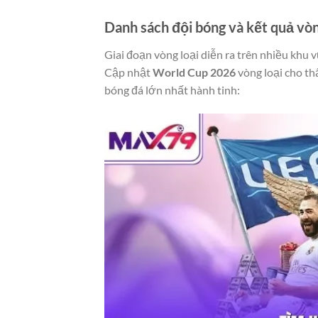
Danh sách đội bóng và kết quả vòn
Giai đoạn vòng loại diễn ra trên nhiều khu 
Cập nhật
World Cup 2026
vòng loại cho th
bóng đá lớn nhất hành tinh: