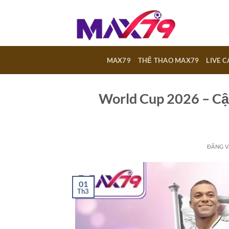
Bỏ
qua
nội
dung
MAX79
THỂ THAO MAX79
LIVE 
World Cup 2026 – Cậ
ĐĂNG 
01
Th3