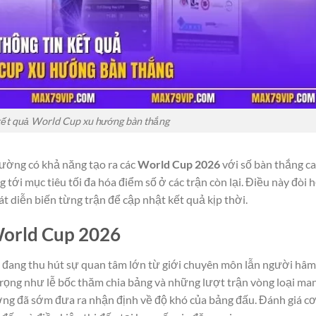
kết quả World Cup xu hướng bàn thắng
ờng có khả năng tạo ra các
World Cup 2026
với số bàn thắng ca
tới mục tiêu tối đa hóa điểm số ở các trận còn lại. Điều này đòi h
át diễn biến từng trận để cập nhật kết quả kịp thời.
 World Cup 2026
đang thu hút sự quan tâm lớn từ giới chuyên môn lẫn người hâm
 trọng như lễ bốc thăm chia bảng và những lượt trận vòng loại ma
ởng đã sớm đưa ra nhận định về độ khó của bảng đấu. Đánh giá c